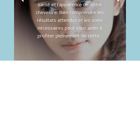
santé et l'apparence de votre
chevelure. Bien comprendre les
résultats attendus et les soins
nécessaires peut vous aider à
profiter pleinement de cette...
GREFFE CHEVEUX FEMME
La greffe de cheveux est une procédure de plus
en plus populaire chez les...
MÉTHODE DE GREFFE DE CHEVEU
La microgreffe : les atouts de cette...
SUIVI POST OPÉRATOIRE GREFFE DE