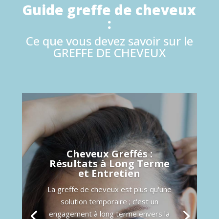
Guide greffe de cheveux
:
Ce que vous devez savoir sur le
GREFFE DE CHEVEUX
Cheveux Greffés :
Résultats à Long Terme
et Entretien
La greffe de cheveux est plus qu'une
solution temporaire ; c'est un
engagement à long terme envers la